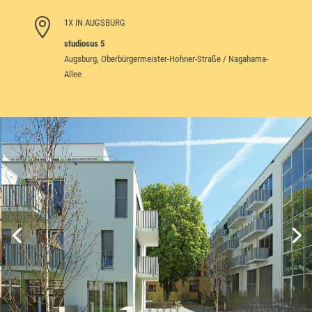

1X IN AUGSBURG
studiosus 5
Augsburg, Oberbürgermeister-Hohner-Straße / Nagahama-
Allee